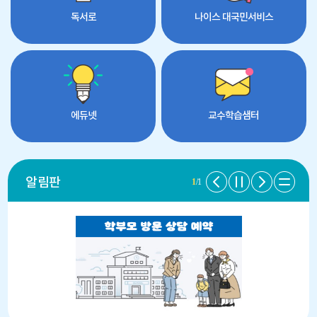
독서로
나이스 대국민서비스
에듀넷
교수학습샘터
알림판
1
/1