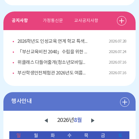
공지사항
가정통신문
교사공지사항
2026학년도 인성교육 연계 학교 특색 (무상)방과후 프로그램 개인위탁 외부강사 모집 공고(재공고)
2026.07.28
「부산교육비전 2040」수립을 위한 학부모 대상 설문조사 안내
2026.07.24
위클래스 다들어줄개(청소년모바일상담센터) 안내
2026.07.16
부산학생안전체험관 2026년도 여름방학 안전체험프로그램 신청 안내 가정통신문
2026.07.16
행사안내
2026년
8월
일
월
화
수
목
금
토