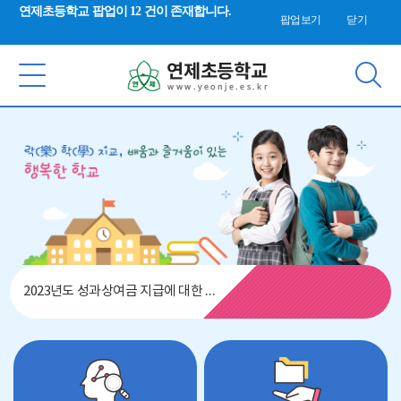
검색 새창 열림
연제초등학교 팝업이 12 건이 존재합니다.
합
팝업보기
닫기
검
색
2023년도 성과상여금 지급에 대한 이의신청서